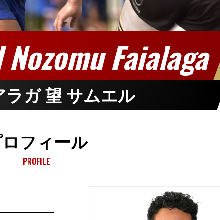
 Nozomu Faialaga
ラガ 望 サムエル
プロフィール
PROFILE