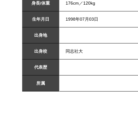
身長/体重
176cm／120kg
生年月日
1998年07月03日
出身地
出身校
同志社大
代表歴
所属