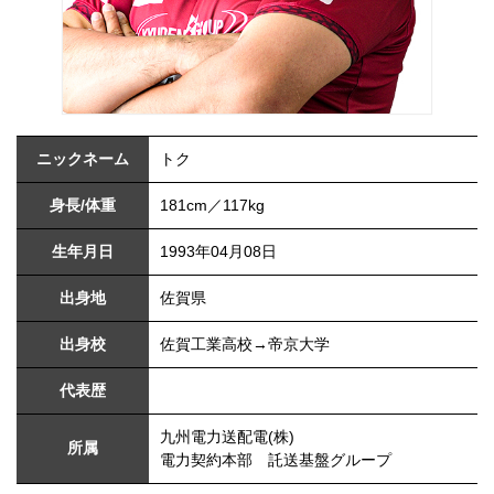
ニックネーム
トク
身長/体重
181cm／117kg
生年月日
1993年04月08日
出身地
佐賀県
出身校
佐賀工業高校→帝京大学
代表歴
九州電力送配電(株)
所属
電力契約本部 託送基盤グループ