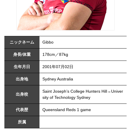
ニックネーム
Gibbo
身長/体重
178cm／87kg
生年月日
2001年07月02日
出身地
Sydney Australia
Saint Joseph’s College Hunters Hill→Univer
出身校
sity of Technology Sydney
代表歴
Queensland Reds 1 game
所属