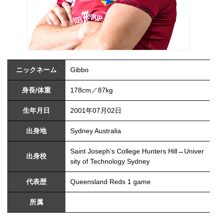
ニックネーム
Gibbo
身長/体重
178cm／87kg
生年月日
2001年07月02日
出身地
Sydney Australia
Saint Joseph’s College Hunters Hill→Univer
出身校
sity of Technology Sydney
代表歴
Queensland Reds 1 game
所属