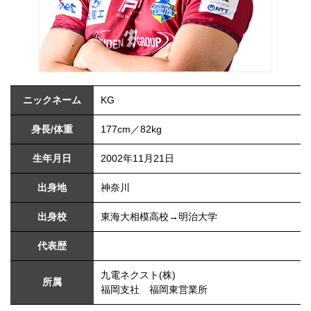
ニックネーム
KG
身長/体重
177cm／82kg
生年月日
2002年11月21日
出身地
神奈川
出身校
東海大相模高校→明治大学
代表歴
九電ネクスト(株)
所属
福岡支社 福岡東営業所