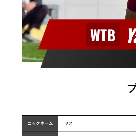
Y
WTB
ニックネーム
ヤス