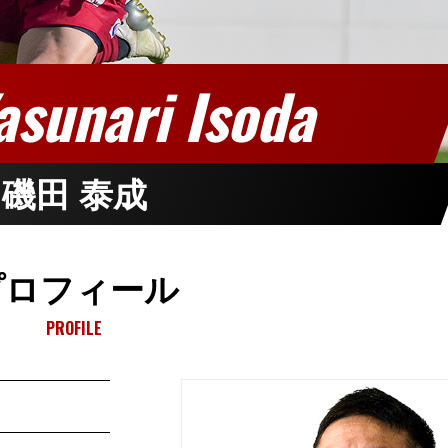
asunari Isoda
磯田 泰成
プロフィール
PROFILE