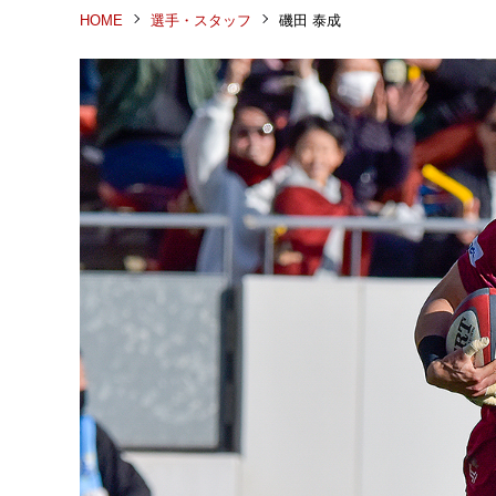
HOME
選手・スタッフ
磯田 泰成