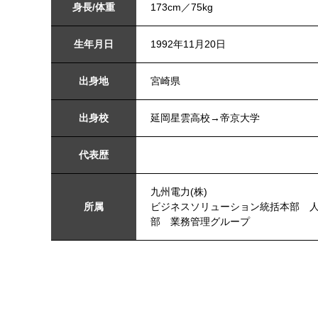
身長/体重
173cm／75kg
生年月日
1992年11月20日
出身地
宮崎県
出身校
延岡星雲高校→帝京大学
代表歴
九州電力(株)
所属
ビジネスソリューション統括本部 
部 業務管理グループ