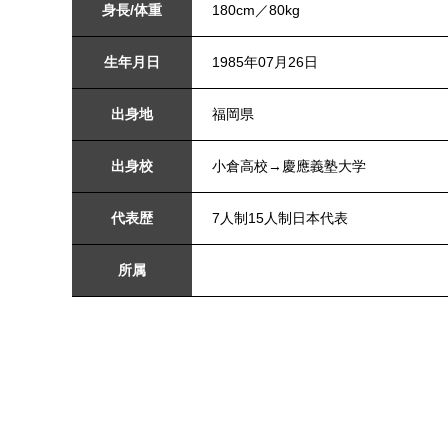
身長/体重
180cm／80kg
生年月日
1985年07月26日
出身地
福岡県
出身校
小倉高校→慶應義塾大学
代表歴
7人制15人制日本代表
所属