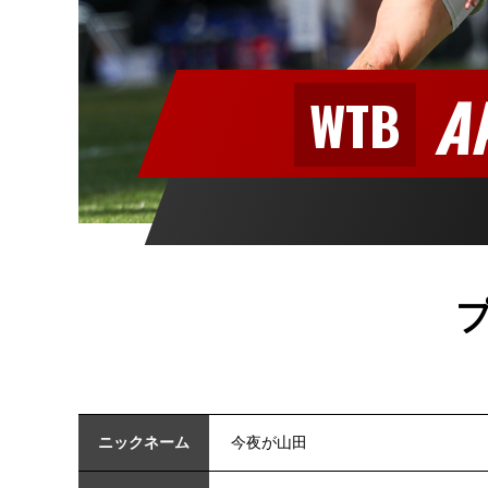
A
WTB
ニックネーム
今夜が山田