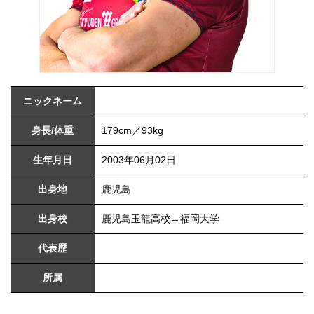
ニックネーム
身長/体重
179cm／93kg
生年月日
2003年06月02日
出身地
鹿児島
出身校
鹿児島玉龍高校→福岡大学
代表歴
所属