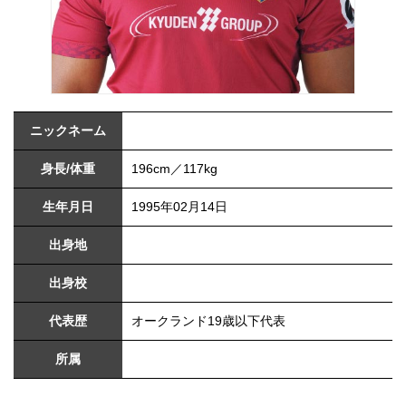
ニックネーム
身長/体重
196cm／117kg
生年月日
1995年02月14日
出身地
出身校
代表歴
オークランド19歳以下代表
所属