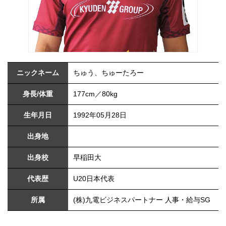
ニックネーム
ちゅう、ちゅーたろー
身長/体重
177cm／80kg
生年月日
1992年05月28日
出身地
出身校
早稲田大
代表歴
U20日本代表
所属
(株)九電ビジネスパートナー 人事・給与SG