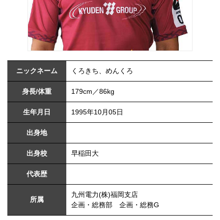
ニックネーム
くろきち、めんくろ
身長/体重
179cm／86kg
生年月日
1995年10月05日
出身地
出身校
早稲田大
代表歴
九州電力(株)福岡支店
所属
企画・総務部 企画・総務G