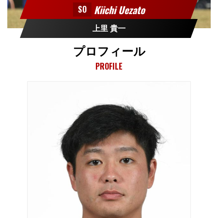
Kiichi Uezato
SO
上里 貴一
プロフィール
PROFILE