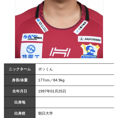
ニックネーム
ポッくん
身長/体重
177cm／84.9kg
生年月日
1997年01月25日
出身地
出身校
朝日大学