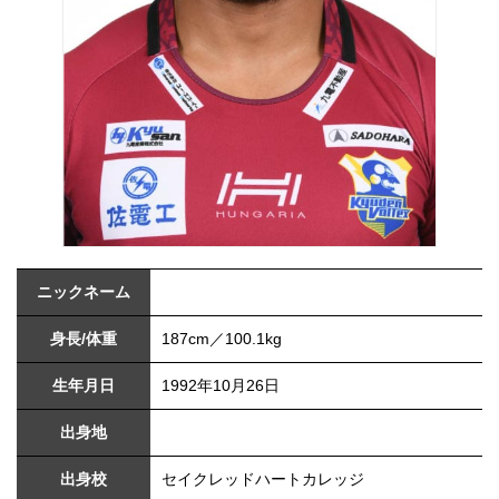
ニックネーム
身長/体重
187cm／100.1kg
生年月日
1992年10月26日
出身地
出身校
セイクレッドハートカレッジ