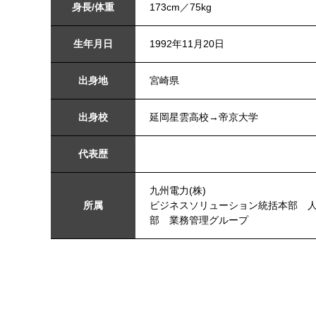
身長/体重
173cm／75kg
生年月日
1992年11月20日
出身地
宮崎県
出身校
延岡星雲高校→帝京大学
代表歴
九州電力(株)
所属
ビジネスソリューション統括本部 
部 業務管理グループ