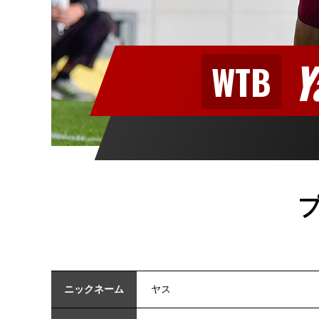
Y
WTB
ニックネーム
ヤス