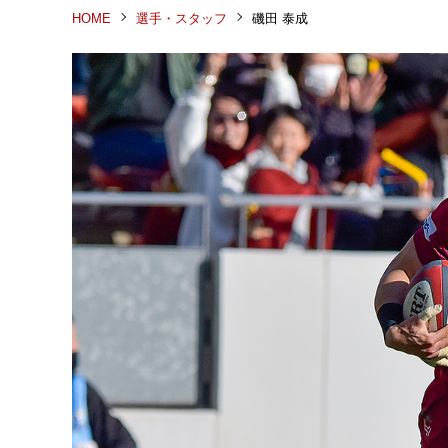
HOME
選手・スタッフ
磯田 泰成