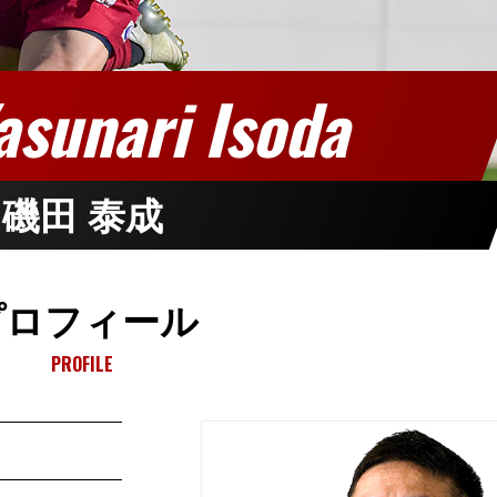
asunari Isoda
磯田 泰成
プロフィール
PROFILE