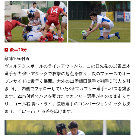
後半20分
敵陣10m付近
ヴォルテクスボールのラインアウトから、この日先発の13番黒木
選手が力強いアタックで攻撃の起点を作り、次のフェーズでオー
プンサイドに素早く展開。大外の11番磯田選手が相手DF3人を引
きつけ、内側でフォローしていた8番マカフリー選手へパスを繋ぎ
ます。22m付近でパスを受けたマカフリー選手がそのまま走りき
り、ゴール右隅へトライ。荒牧選手のコンバージョンキックも決
まり、「17ー7」と点差を広げます。