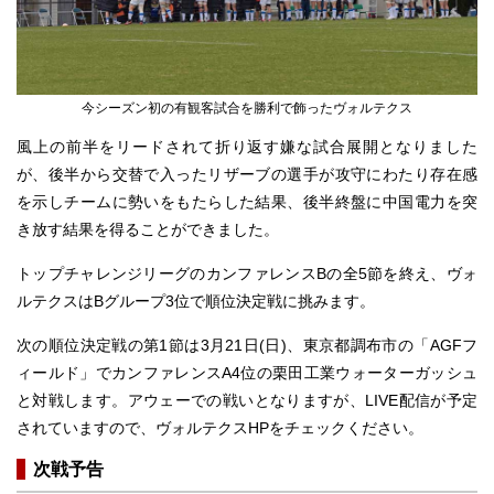
今シーズン初の有観客試合を勝利で飾ったヴォルテクス
風上の前半をリードされて折り返す嫌な試合展開となりました
が、後半から交替で入ったリザーブの選手が攻守にわたり存在感
を示しチームに勢いをもたらした結果、後半終盤に中国電力を突
き放す結果を得ることができました。
トップチャレンジリーグのカンファレンスBの全5節を終え、ヴォ
ルテクスはBグループ3位で順位決定戦に挑みます。
次の順位決定戦の第1節は3月21日(日)、東京都調布市の「AGFフ
ィールド」でカンファレンスA4位の栗田工業ウォーターガッシュ
と対戦します。アウェーでの戦いとなりますが、LIVE配信が予定
されていますので、ヴォルテクスHPをチェックください。
次戦予告