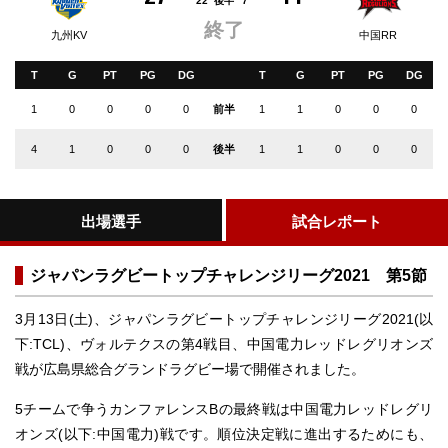
22
後半
7
九州KV
中国RR
T
G
PT
PG
DG
T
G
PT
PG
DG
1
0
0
0
0
前半
1
1
0
0
0
4
1
0
0
0
後半
1
1
0
0
0
出場選手
試合レポート
ジャパンラグビートップチャレンジリーグ2021 第5節
3月13日(土)、ジャパンラグビートップチャレンジリーグ2021(以
下:TCL)、ヴォルテクスの第4戦目、中国電力レッドレグリオンズ
戦が広島県総合グランドラグビー場で開催されました。
5チームで争うカンファレンスBの最終戦は中国電力レッドレグリ
オンズ(以下:中国電力)戦です。順位決定戦に進出するためにも、