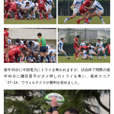
後半35分に中国電力にトライを奪われますが、試合終了間際の後
半45分に磯田選手がダメ押しのトライを奪い、最終スコア
「27−14」でヴォルテクスが勝利を収めました。