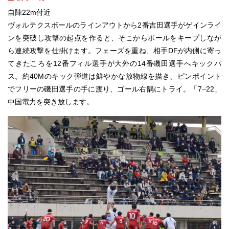
自陣22m付近
ヴォルテクスボールのラインアウトから2番吉田選手がゲインライ
ンを突破し攻撃の起点を作ると、そこからボールをキープしなが
ら連続攻撃を仕掛けます。フェーズを重ね、相手DFが内側に寄っ
てきたころを12番フィル選手が大外の14番磯田選手へキックパ
ス。約40Mのキック弾道は鮮やかな放物線を描き、ピンポイント
でフリーの磯田選手の手に渡り、ゴール右隅にトライ。「7−22」
中国電力を突き放します。