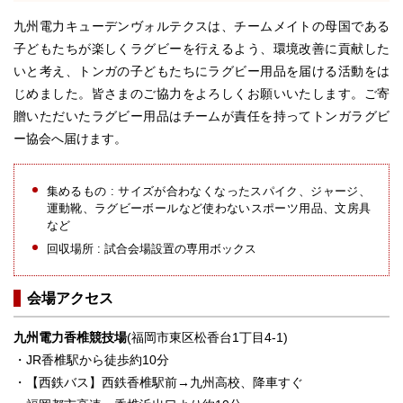
九州電力キューデンヴォルテクスは、チームメイトの母国である
子どもたちが楽しくラグビーを行えるよう、環境改善に貢献した
いと考え、トンガの子どもたちにラグビー用品を届ける活動をは
じめました。皆さまのご協力をよろしくお願いいたします。ご寄
贈いただいたラグビー用品はチームが責任を持ってトンガラグビ
ー協会へ届けます。
集めるもの : サイズが合わなくなったスパイク、ジャージ、
運動靴、ラグビーボールなど使わないスポーツ用品、文房具
など
回収場所 : 試合会場設置の専用ボックス
会場アクセス
九州電力香椎競技場
(福岡市東区松香台1丁目4-1)
・JR香椎駅から徒歩約10分
・【西鉄バス】西鉄香椎駅前→九州高校、降車すぐ